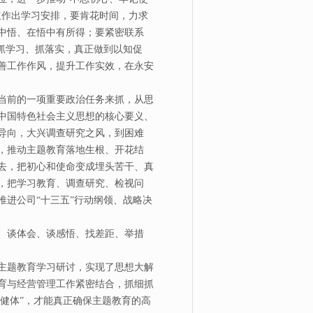
主作出学习安排，要肯花时间，力求
中悟、在悟中有所得；要紧密联系
务抓学习、抓落实，真正做到以知促
善工作作风，提升工作实效，在永安
当前的一项重要政治任务来抓，从思
中国特色社会主义思想的核心要义、
导向，大兴调查研究之风，到困难
，推动主题教育落地生根、开花结
去，把初心和使命变成埋头苦干、真
，把学习教育、调查研究、检视问
进公司“十三五”行动纲领、战略决
、谈体会、谈感悟、找差距、举措
主题教育学习研讨，实现了思想大解
育与经营管理工作紧密结合，抓细抓
身健体”，才能真正确保主题教育的高