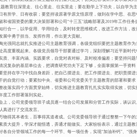
主题教育往深里走、往心里走、往实里走；要在勤学上下功夫，以自学为
日有所学、日有收获；要坚持读原著学原文悟原理，做到在学中思、在思
省和省国资委的重大决策部署和公司“十三五”战略部署及2019年工作任
知行合一，以学促用、学用结合，及时转变思维模式，改进工作方法，改
发展中勇于担当、发挥作用，作出更大贡献。
强同志就扎实推进公司主题教育强调，各级党组织要把主题教育作为
处高度重视起来。各级党员领导干部要通过学习，深刻理解习近平新时代
实质、丰富内涵、实践要求，自觉对表对标、及时校准偏差；要坚持问题
情况复杂的基层单位去，把调查研究功夫下足下够，全面掌握第一手资料
要坚持在学习中找自身差距，把自己摆进去、把工作摆进去、把职责摆进
干的自觉行动；要紧扣中央、省委和公司党委关于主题教育的部署和要求
整改落实四个方面贯穿始终，切实推进主题教育扎扎实实取得实效，切实推
年度工作部署落到实处。
，公司党委领导班子成员逐一结合公司发展和分管工作实际，谈认识
认真进行了交流发言。
得其本者生，百事得其道者成。公司党委领导班子通过整整一下午的
素质大提升，学深才能悟透，弄通才能做实。大家纷纷表示，通过主题教
好各自分管领域工作的每一个环节、每一项任务，实现“加油补钙”、“强