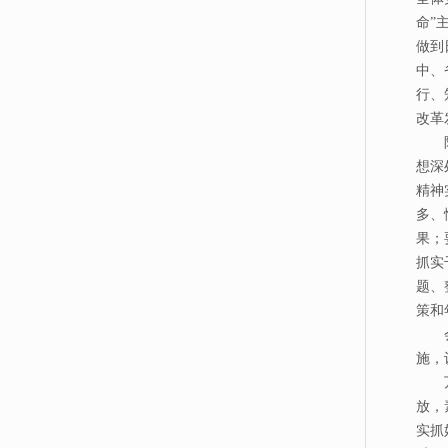
命”
做到
中、
行、
改革
陶光
想深
精神
多、
果；
抓实
题、
策和
会上
施，
万物
放，
实抓