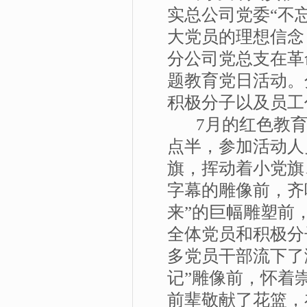
实总公司党委“不
大党员的理想信念
分公司党总支在革
题教育党日活动。
积极分子以及员工
7月的红色教育基
点半，参加活动人
旗，挥动着小党旗
字幕的雕像前，齐
来”的巨幅雕塑前
全体党员和积极分
多党员干部流下了
记”雕像前，怀着
前辈敬献了花篮，