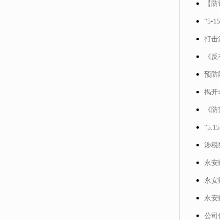
【防
“5
打击
《反
预防
揭开
《防
“5
涉税
永安
永安
永安
公司